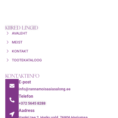
KIIRED LINGID
AVALEHT
MEIST
KONTAKT
TOOTEKATALOOG
KONTAKTIINFO
E-post
info@rannamoisaaiasalong.ee
Telefon
+372 5645 8288
Aadress
Vankri tee 2, Harku vald, 76906 Harjumaa