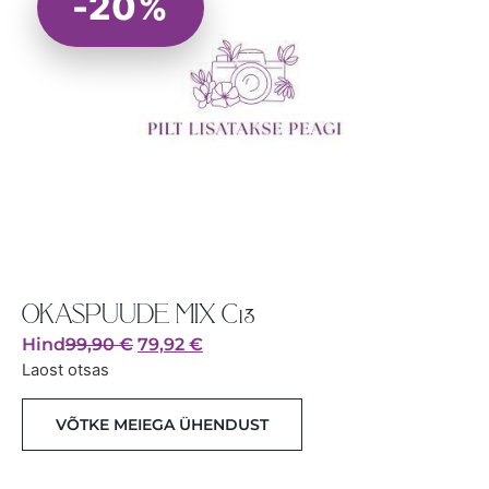
-20%
OKASPUUDE MIX C13
Hind
99,90
€
79,92
€
Laost otsas
VÕTKE MEIEGA ÜHENDUST