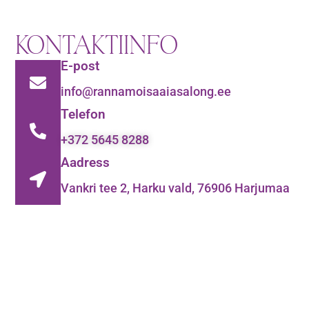
KONTAKTIINFO
E-post
info@rannamoisaaiasalong.ee
Telefon
+372 5645 8288
Aadress
Vankri tee 2, Harku vald, 76906 Harjumaa