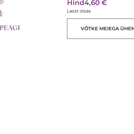
Hind
4,60
€
Laost otsas
VÕTKE MEIEGA ÜHE