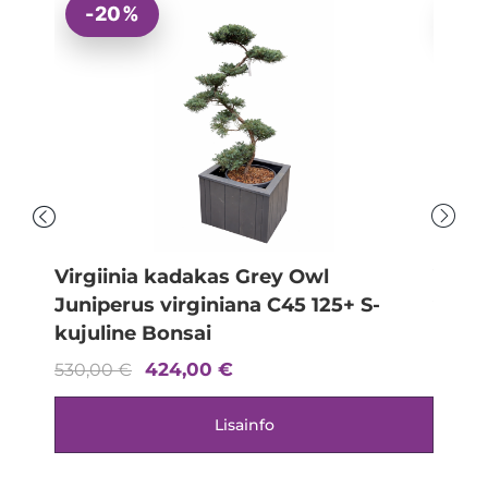
-20%
-
Virgiinia kadakas Grey Owl
Virgi
Juniperus virginiana C45 125+ S-
virgi
kujuline Bonsai
11 90
424,00
€
530,00
€
Lisainfo