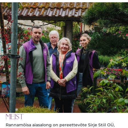
MEIST
Rannamõisa aiasalong on pereettevõte Sirje Stiil OÜ,