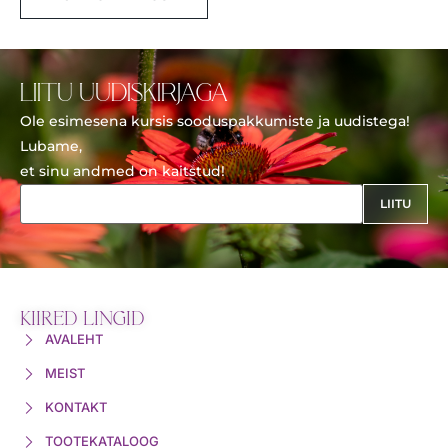
LIITU UUDISKIRJAGA
Ole esimesena kursis sooduspakkumiste ja uudistega!
Lubame,
et sinu andmed on kaitstud!
KIIRED LINGID
AVALEHT
MEIST
KONTAKT
TOOTEKATALOOG