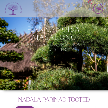
RANNAMÕISA
AIASALONG
KODUAEDA KUI KA
HALJASTUSFIRMALE
NÄDALA PARIMAD TOOTED