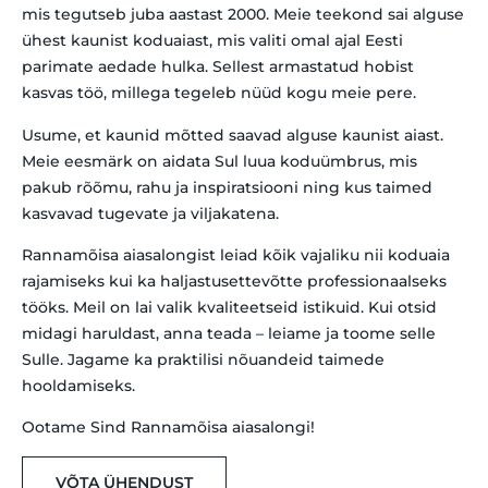
mis tegutseb juba aastast 2000. Meie teekond sai alguse
ühest kaunist koduaiast, mis valiti omal ajal Eesti
parimate aedade hulka. Sellest armastatud hobist
kasvas töö, millega tegeleb nüüd kogu meie pere.
Usume, et kaunid mõtted saavad alguse kaunist aiast.
Meie eesmärk on aidata Sul luua koduümbrus, mis
pakub rõõmu, rahu ja inspiratsiooni ning kus taimed
kasvavad tugevate ja viljakatena.
Rannamõisa aiasalongist leiad kõik vajaliku nii koduaia
rajamiseks kui ka haljastusettevõtte professionaalseks
tööks. Meil on lai valik kvaliteetseid istikuid. Kui otsid
midagi haruldast, anna teada – leiame ja toome selle
Sulle. Jagame ka praktilisi nõuandeid taimede
hooldamiseks.
Ootame Sind Rannamõisa aiasalongi!
VÕTA ÜHENDUST