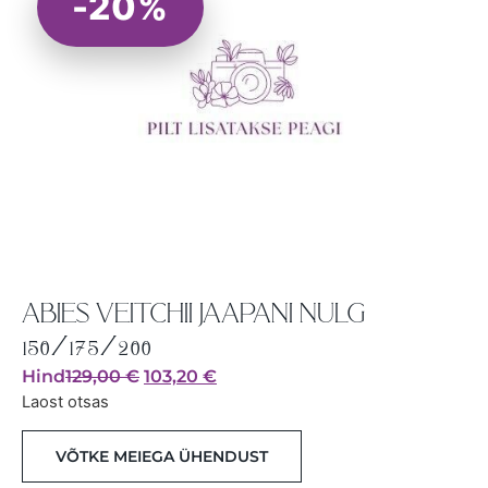
-20%
ABIES VEITCHII JAAPANI NULG
150/175/200
Hind
129,00
€
103,20
€
Laost otsas
VÕTKE MEIEGA ÜHENDUST