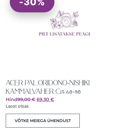
-30%
ACER PAL.ORIDONO-NISHIKI
KÄMMALVAHER C15 60-80
Hind
99,00
€
69,30
€
Laost otsas
VÕTKE MEIEGA ÜHENDUST