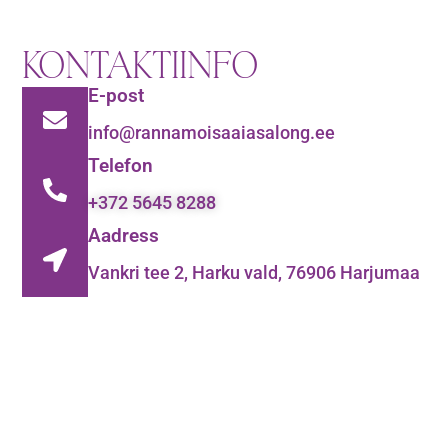
KONTAKTIINFO
E-post
info@rannamoisaaiasalong.ee
Telefon
+372 5645 8288
Aadress
Vankri tee 2, Harku vald, 76906 Harjumaa