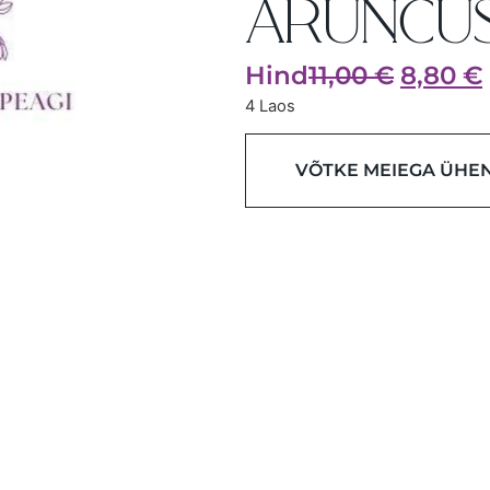
ARUNCUS
Hind
11,00
€
8,80
€
4 Laos
VÕTKE MEIEGA ÜHE