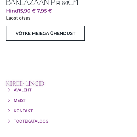
BAKLAŽAAN P14 50CM
Hind
15,90
€
7,95
€
Laost otsas
VÕTKE MEIEGA ÜHENDUST
KIIRED LINGID
AVALEHT
MEIST
KONTAKT
TOOTEKATALOOG