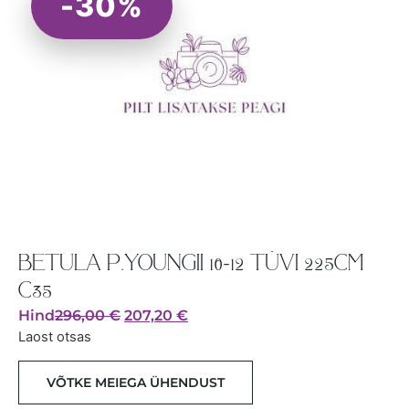
-30%
BETULA P.YOUNGII 10-12 TÜVI 225CM
C35
Hind
296,00
€
207,20
€
Laost otsas
VÕTKE MEIEGA ÜHENDUST