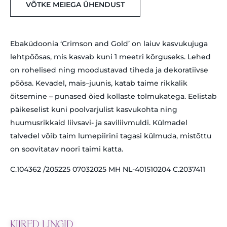
VÕTKE MEIEGA ÜHENDUST
Ebaküdoonia ‘Crimson and Gold’ on laiuv kasvukujuga
lehtpõõsas, mis kasvab kuni 1 meetri kõrguseks. Lehed
on rohelised ning moodustavad tiheda ja dekoratiivse
põõsa. Kevadel, mais–juunis, katab taime rikkalik
õitsemine – punased õied kollaste tolmukatega. Eelistab
päikeselist kuni poolvarjulist kasvukohta ning
huumusrikkaid liivsavi- ja saviliivmuldi. Külmadel
talvedel võib taim lumepiirini tagasi külmuda, mistõttu
on soovitatav noori taimi katta.
C.104362 /205225 07032025 MH NL-401510204 C.2037411
KIIRED LINGID