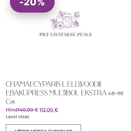
-20%
CHAMAECYPARIS L.ELLWOODII
EBAKÜPRESS MULTIBOL EKSTRA 60-80
C18
Hind
140,00
€
112,00
€
Laost otsas