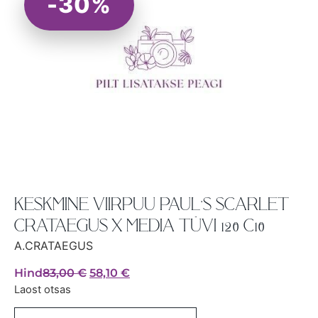
-30%
KESKMINE VIIRPUU PAUL’S SCARLET
CRATAEGUS X MEDIA TÜVI 120 C10
A.CRATAEGUS
Hind
83,00
€
58,10
€
Laost otsas