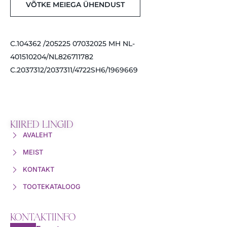
VÕTKE MEIEGA ÜHENDUST
C.104362 /205225 07032025 MH NL-
401510204/NL826711782
C.2037312/2037311/4722SH6/1969669
KIIRED LINGID
AVALEHT
MEIST
KONTAKT
TOOTEKATALOOG
KONTAKTIINFO