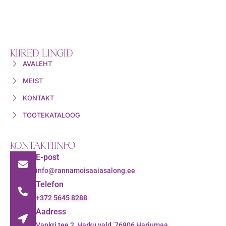
KIIRED LINGID
AVALEHT
MEIST
KONTAKT
TOOTEKATALOOG
KONTAKTIINFO
E-post
info@rannamoisaaiasalong.ee
Telefon
+372 5645 8288
Aadress
Vankri tee 2, Harku vald, 76906 Harjumaa