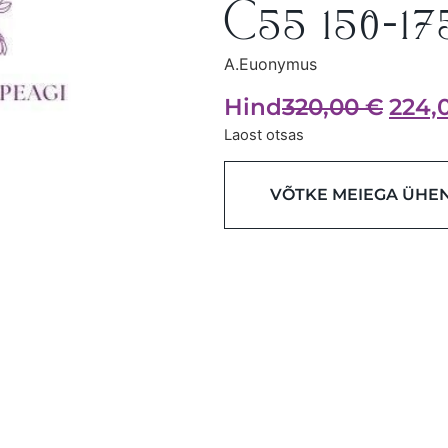
C55 150-1
A.Euonymus
Hind
320,00
€
224,
Laost otsas
VÕTKE MEIEGA ÜHE