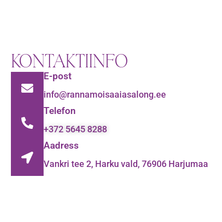
KONTAKTIINFO
E-post
info@rannamoisaaiasalong.ee
Telefon
+372 5645 8288
Aadress
Vankri tee 2, Harku vald, 76906 Harjumaa