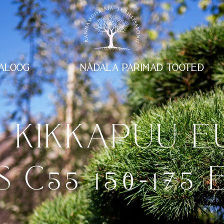
ALOOG
NÄDALA PARIMAD TOOTED
NE KIKKAPUU 
 C55 150-175