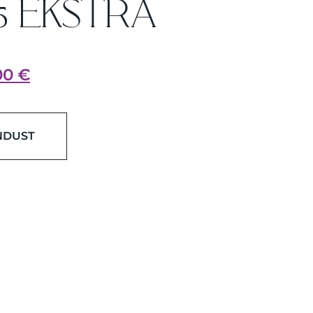
75 EKSTRA
00
€
NDUST