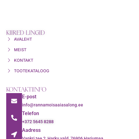
KIIRED LINGID
AVALEHT
MEIST
KONTAKT
TOOTEKATALOOG
KONTAKTIINFO
E-post
info@rannamoisaaiasalong.ee
Telefon
+372 5645 8288
Aadress
Vankri tee 2, Harku vald, 76906 Harjumaa