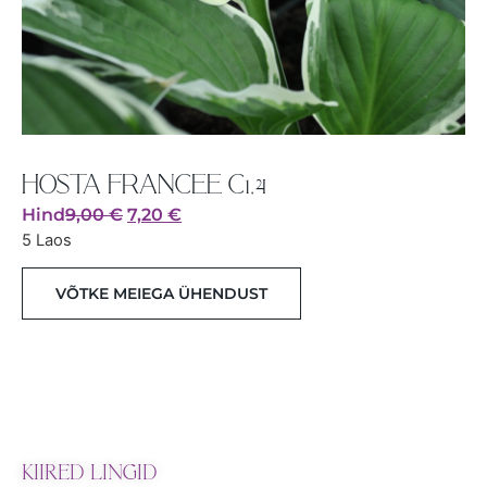
HOSTA FRANCEE C1,4
Hind
9,00
€
7,20
€
5 Laos
VÕTKE MEIEGA ÜHENDUST
KIIRED LINGID