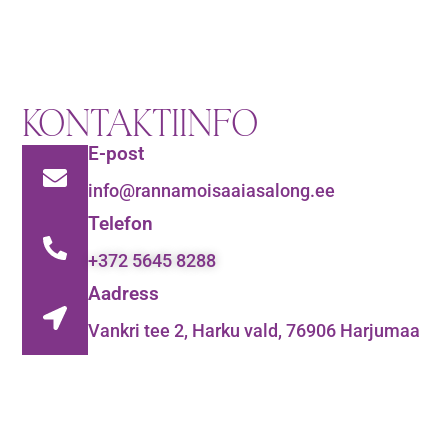
KONTAKTIINFO
E-post
info@rannamoisaaiasalong.ee
Telefon
+372 5645 8288
Aadress
Vankri tee 2, Harku vald, 76906 Harjumaa