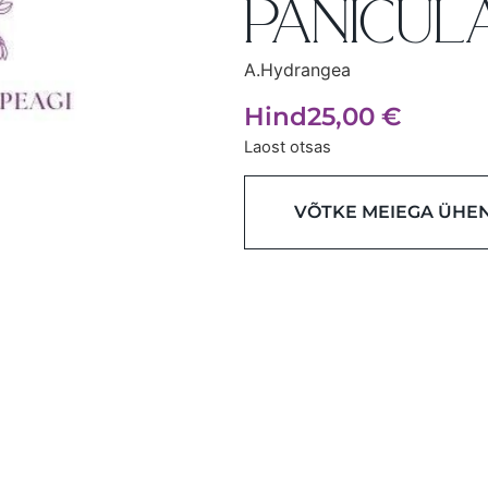
PANICULA
A.Hydrangea
Hind
25,00
€
Laost otsas
VÕTKE MEIEGA ÜHE