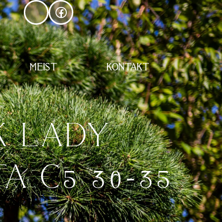
MEIST
KONTAKT
K LADY
 C5 30-35