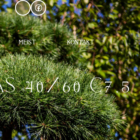
MEIST
KONTAKT
S 40/60 C7,5