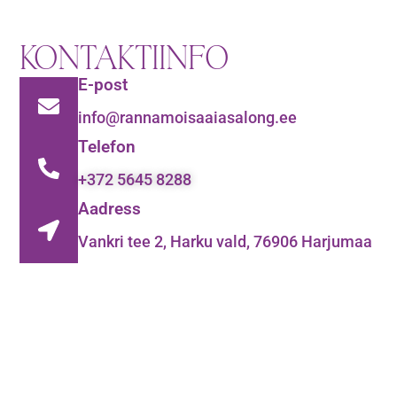
KONTAKTIINFO
E-post
info@rannamoisaaiasalong.ee
Telefon
+372 5645 8288
Aadress
Vankri tee 2, Harku vald, 76906 Harjumaa