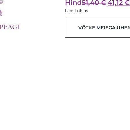
Hind
51,40
€
41,12
€
Laost otsas
VÕTKE MEIEGA ÜHE