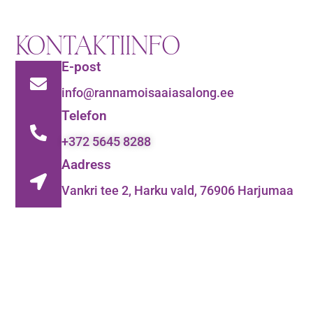
KONTAKTIINFO
E-post
info@rannamoisaaiasalong.ee
Telefon
+372 5645 8288
Aadress
Vankri tee 2, Harku vald, 76906 Harjumaa