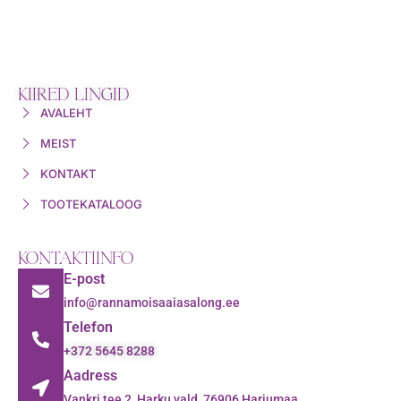
KIIRED LINGID
AVALEHT
MEIST
KONTAKT
TOOTEKATALOOG
KONTAKTIINFO
E-post
info@rannamoisaaiasalong.ee
Telefon
+372 5645 8288
Aadress
Vankri tee 2, Harku vald, 76906 Harjumaa