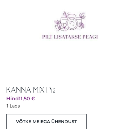
KANNA MIX P12
Hind
11,50
€
1 Laos
VÕTKE MEIEGA ÜHENDUST