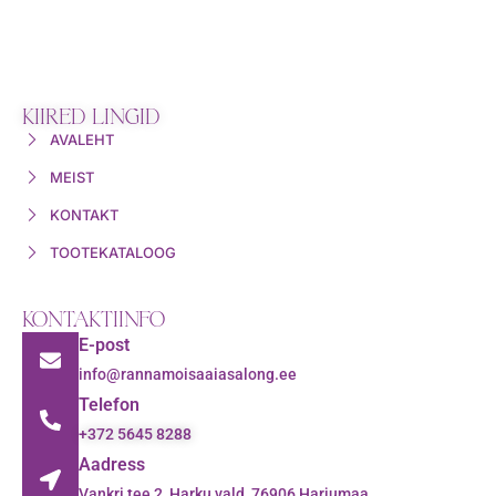
KIIRED LINGID
AVALEHT
MEIST
KONTAKT
TOOTEKATALOOG
KONTAKTIINFO
E-post
info@rannamoisaaiasalong.ee
Telefon
+372 5645 8288
Aadress
Vankri tee 2, Harku vald, 76906 Harjumaa