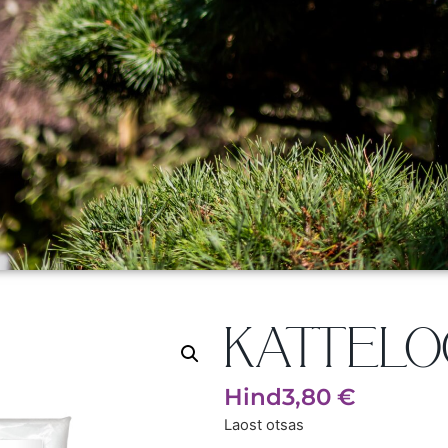
KATTELOO
Hind
3,80
€
Laost otsas