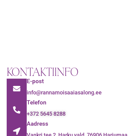
KONTAKTIINFO
E-post
info@rannamoisaaiasalong.ee
Telefon
+372 5645 8288
Aadress
Vankri tee 2, Harku vald, 76906 Harjumaa