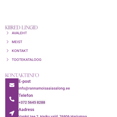
KIIRED LINGID
AVALEHT
MEIST
KONTAKT
TOOTEKATALOOG
KONTAKTIINFO
E-post
info@rannamoisaaiasalong.ee
Telefon
+372 5645 8288
Aadress
Vankri tee 2, Harku vald, 76906 Harjumaa