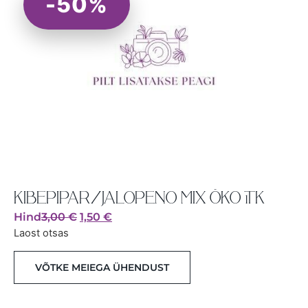
-50%
KIBEPIPAR/JALOPENO MIX ÖKO 1TK
Hind
3,00
€
1,50
€
Laost otsas
VÕTKE MEIEGA ÜHENDUST