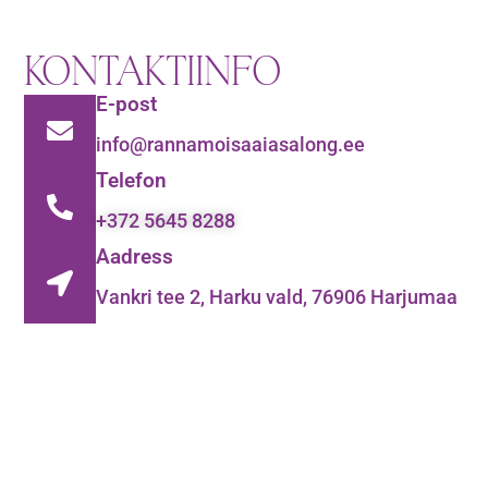
KONTAKTIINFO
E-post
info@rannamoisaaiasalong.ee
Telefon
+372 5645 8288
Aadress
Vankri tee 2, Harku vald, 76906 Harjumaa