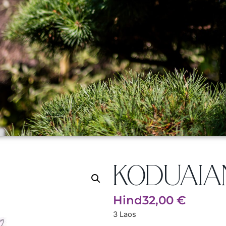
KODUAIA
Hind
32,00
€
3 Laos