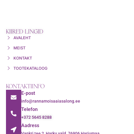
KIIRED LINGID
AVALEHT
MEIST
KONTAKT
TOOTEKATALOOG
KONTAKTIINFO
E-post
info@rannamoisaaiasalong.ee
Telefon
+372 5645 8288
Aadress
Vankri tee 2, Harku vald, 76906 Harjumaa