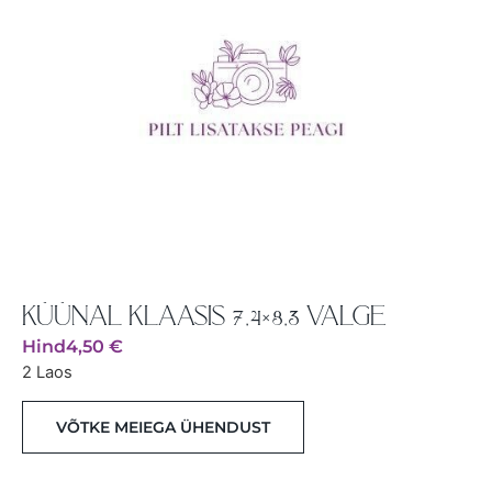
KÜÜNAL KLAASIS 7,4×8,3 VALGE
Hind
4,50
€
2 Laos
VÕTKE MEIEGA ÜHENDUST