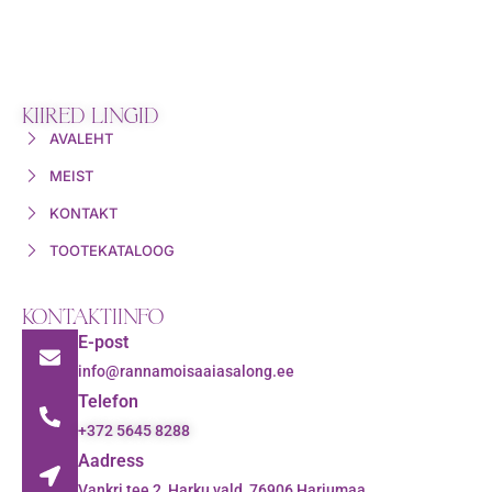
KIIRED LINGID
AVALEHT
MEIST
KONTAKT
TOOTEKATALOOG
KONTAKTIINFO
E-post
info@rannamoisaaiasalong.ee
Telefon
+372 5645 8288
Aadress
Vankri tee 2, Harku vald, 76906 Harjumaa