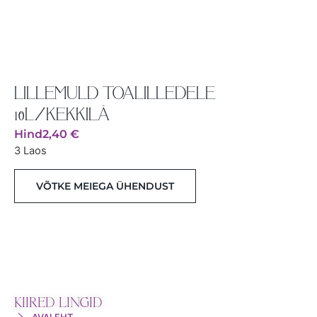
LILLEMULD TOALILLEDELE
10L/KEKKILÄ
Hind
2,40
€
3 Laos
VÕTKE MEIEGA ÜHENDUST
KIIRED LINGID
AVALEHT