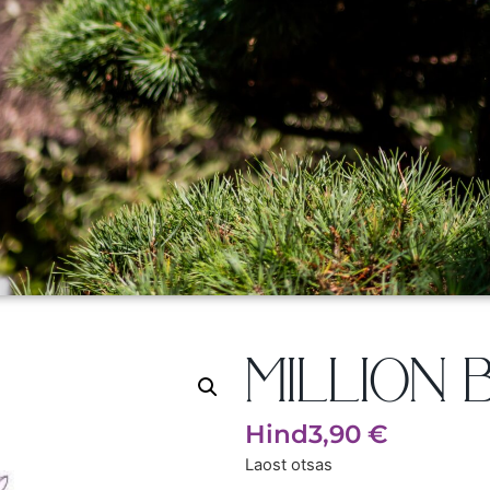
MILLION B
Hind
3,90
€
Laost otsas