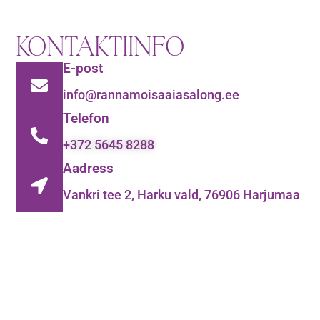
KONTAKTIINFO
E-post
info@rannamoisaaiasalong.ee
Telefon
+372 5645 8288
Aadress
Vankri tee 2, Harku vald, 76906 Harjumaa