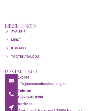
KIIRED LINGID
AVALEHT
MEIST
KONTAKT
TOOTEKATALOOG
KONTAKTIINFO
E-post
info@rannamoisaaiasalong.ee
Telefon
+372 5645 8288
Aadress
Vankri tee 2, Harku vald, 76906 Harjumaa