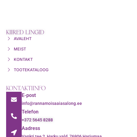
KIIRED LINGID
AVALEHT
MEIST
KONTAKT
TOOTEKATALOOG
KONTAKTIINFO
E-post
info@rannamoisaaiasalong.ee
Telefon
+372 5645 8288
Aadress
Vankri tee 2, Harku vald, 76906 Harjumaa