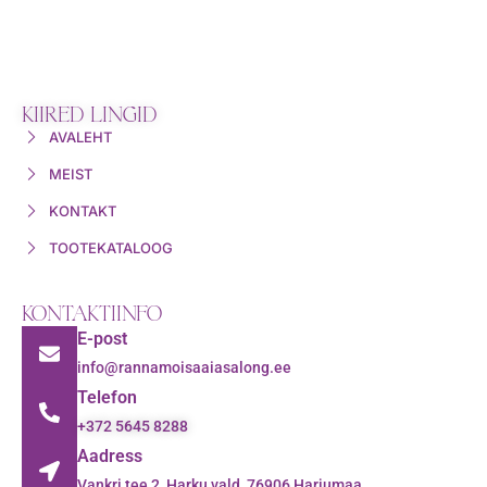
KIIRED LINGID
AVALEHT
MEIST
KONTAKT
TOOTEKATALOOG
KONTAKTIINFO
E-post
info@rannamoisaaiasalong.ee
Telefon
+372 5645 8288
Aadress
Vankri tee 2, Harku vald, 76906 Harjumaa