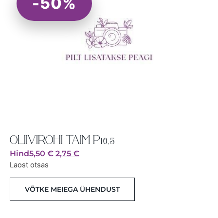
-50%
OLIIVIROHI TAIM P10,5
Hind
5,50
€
2,75
€
Laost otsas
VÕTKE MEIEGA ÜHENDUST