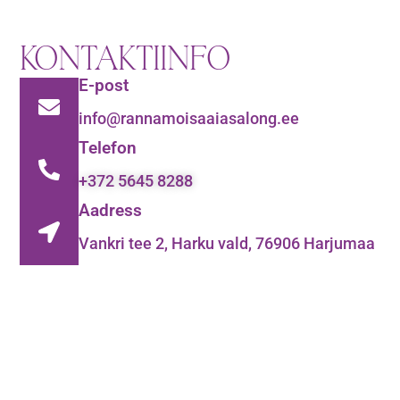
KONTAKTIINFO
E-post
info@rannamoisaaiasalong.ee
Telefon
+372 5645 8288
Aadress
Vankri tee 2, Harku vald, 76906 Harjumaa