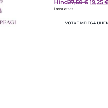
Hind
27,50
€
19,25
Laost otsas
VÕTKE MEIEGA ÜHE