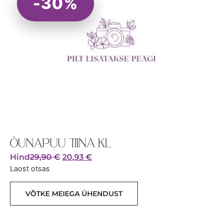
-30%
ÕUNAPUU TIINA KL
Hind
29,90
€
20,93
€
Laost otsas
VÕTKE MEIEGA ÜHENDUST