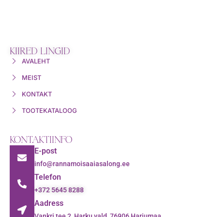
KIIRED LINGID
AVALEHT
MEIST
KONTAKT
TOOTEKATALOOG
KONTAKTIINFO
E-post
info@rannamoisaaiasalong.ee
Telefon
+372 5645 8288
Aadress
Vankri tee 2, Harku vald, 76906 Harjumaa