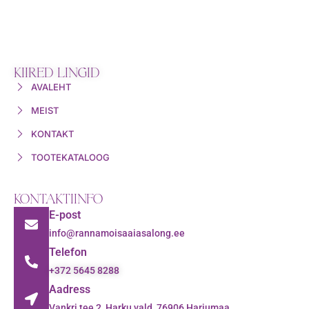
KIIRED LINGID
AVALEHT
MEIST
KONTAKT
TOOTEKATALOOG
KONTAKTIINFO
E-post
info@rannamoisaaiasalong.ee
Telefon
+372 5645 8288
Aadress
Vankri tee 2, Harku vald, 76906 Harjumaa