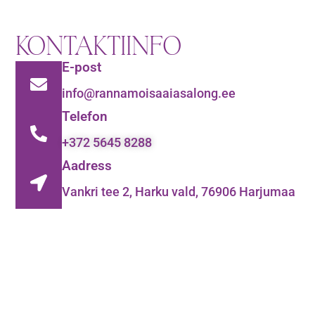
KONTAKTIINFO
E-post
info@rannamoisaaiasalong.ee
Telefon
+372 5645 8288
Aadress
Vankri tee 2, Harku vald, 76906 Harjumaa