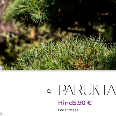
PARUKTA
Hind
5,90
€
Laost otsas