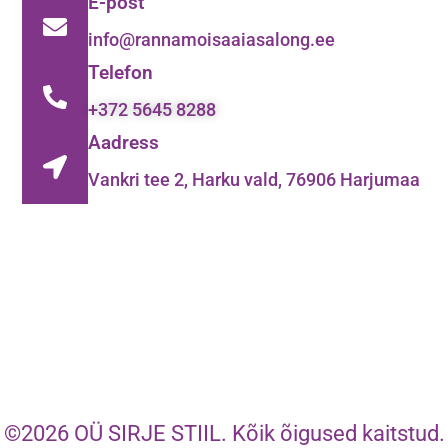
E-post
info@rannamoisaaiasalong.ee
Telefon
+372 5645 8288
Aadress
Vankri tee 2, Harku vald, 76906 Harjumaa
©2026 OÜ SIRJE STIIL. Kõik õigused kaitstud.