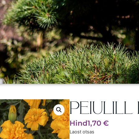
PEIULILL 
Hind
1,70
€
Laost otsas