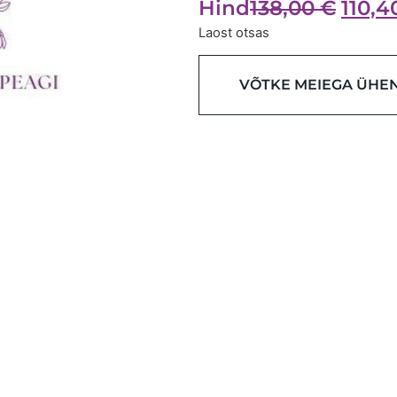
Hind
138,00
€
110,
Laost otsas
VÕTKE MEIEGA ÜHE