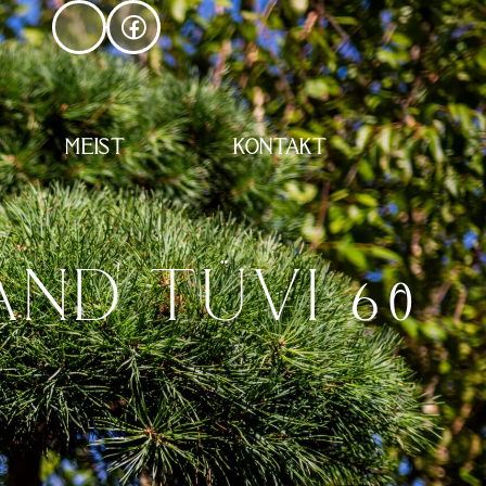
MEIST
KONTAKT
ÄND TÜVI 60