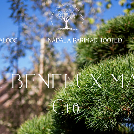
ALOOG
NÄDALA PARIMAD TOOTED
. BENELUX M
C10