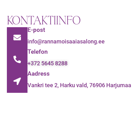
KONTAKTIINFO
E-post
info@rannamoisaaiasalong.ee
Telefon
+372 5645 8288
Aadress
Vankri tee 2, Harku vald, 76906 Harjumaa