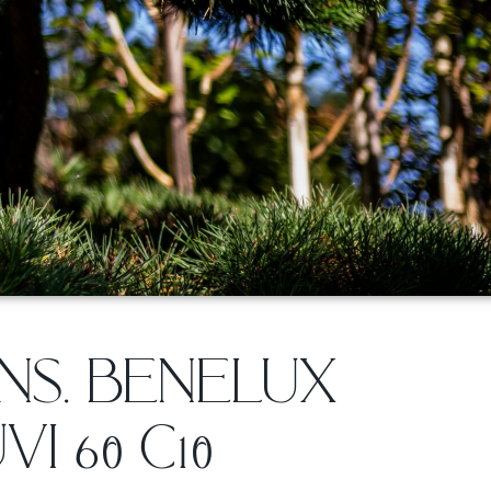
NS. BENELUX
I 60 C10