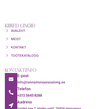
KIIRED LINGID
AVALEHT
MEIST
KONTAKT
TOOTEKATALOOG
KONTAKTIINFO
E-post
info@rannamoisaaiasalong.ee
Telefon
+372 5645 8288
Aadress
Vankri tee 2, Harku vald, 76906 Harjumaa