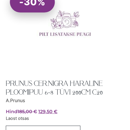
-30%
PRUNUS CER.NIGRA HARALINE
PLOOMIPUU 6-8 TÜVI 200CM C20
A.Prunus
Hind
185,00
€
129,50
€
Laost otsas