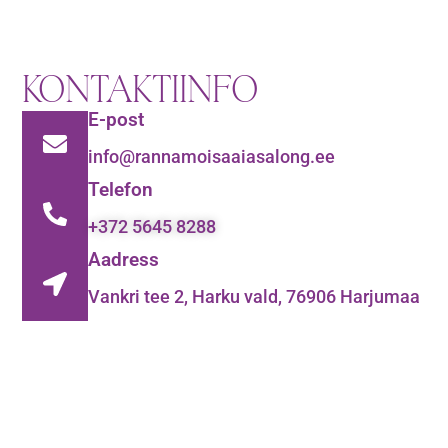
KONTAKTIINFO
E-post
info@rannamoisaaiasalong.ee
Telefon
+372 5645 8288
Aadress
Vankri tee 2, Harku vald, 76906 Harjumaa