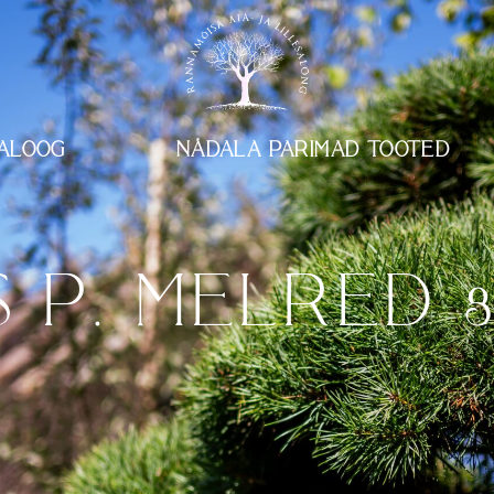
ALOOG
NÄDALA PARIMAD TOOTED
 P. MELRED 80