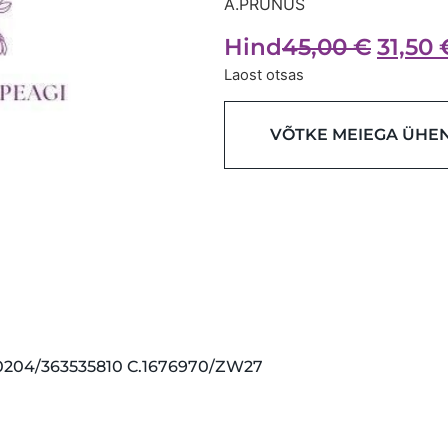
A.PRUNUS
Hind
45,00
€
31,50
Laost otsas
VÕTKE MEIEGA ÜHE
0204/363535810 C.1676970/ZW27