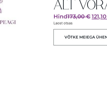
ALT VÕR
Hind
173,00
€
121,1
Laost otsas
VÕTKE MEIEGA ÜHE