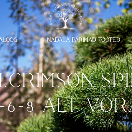
ALOOG
NÄDALA PARIMAD TOOTED
.CRIMSON SP
-6-8 ALT VÕ