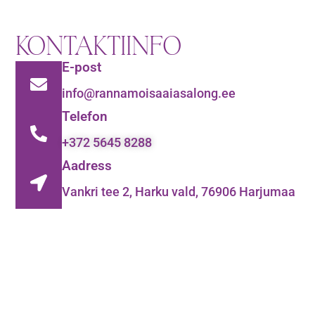
KONTAKTIINFO
E-post
info@rannamoisaaiasalong.ee
Telefon
+372 5645 8288
Aadress
Vankri tee 2, Harku vald, 76906 Harjumaa