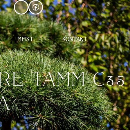
MEIST
KONTAKT
IRE TAMM C35
RA