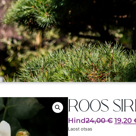
ROOS SIR
Hind
24,00
€
19,20
Laost otsas