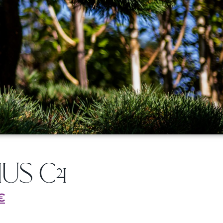
IUS C4
€