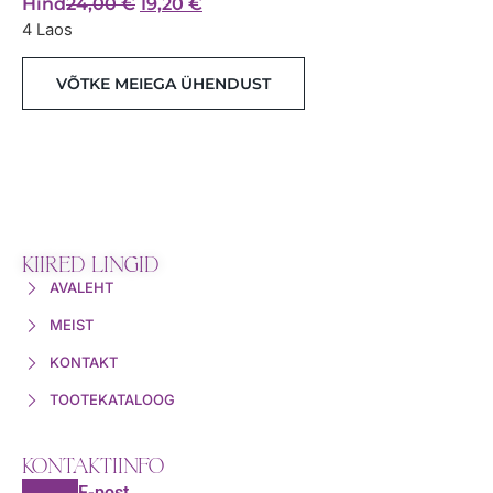
Hind
24,00
€
19,20
€
4 Laos
VÕTKE MEIEGA ÜHENDUST
KIIRED LINGID
AVALEHT
MEIST
KONTAKT
TOOTEKATALOOG
KONTAKTIINFO
E-post