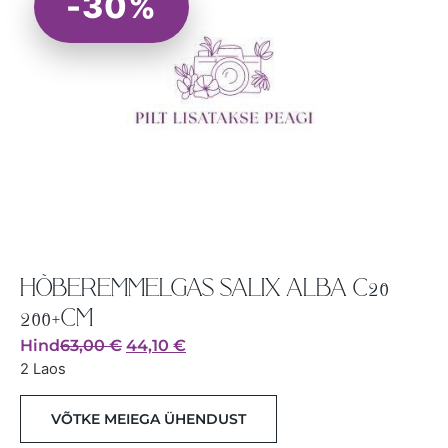
-30%
HÕBEREMMELGAS SALIX ALBA C20
200+CM
Hind
63,00
€
44,10
€
2 Laos
VÕTKE MEIEGA ÜHENDUST