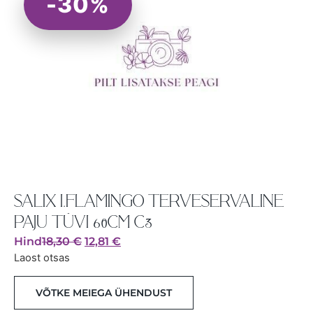
-30%
SALIX I.FLAMINGO TERVESERVALINE
PAJU TÜVI 60CM C3
Hind
18,30
€
12,81
€
Laost otsas
VÕTKE MEIEGA ÜHENDUST