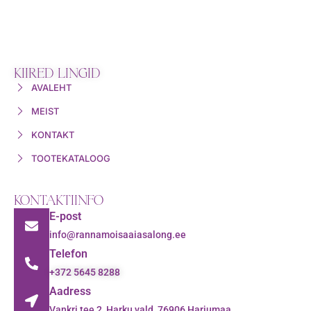
KIIRED LINGID
AVALEHT
MEIST
KONTAKT
TOOTEKATALOOG
KONTAKTIINFO
E-post
info@rannamoisaaiasalong.ee
Telefon
+372 5645 8288
Aadress
Vankri tee 2, Harku vald, 76906 Harjumaa