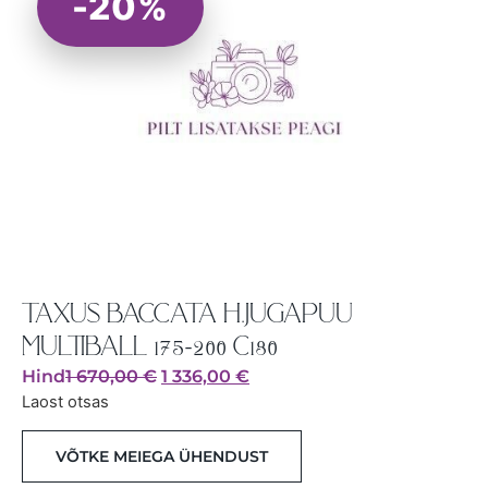
-20%
TAXUS BACCATA H.JUGAPUU
MULTIBALL 175-200 C180
Hind
1 670,00
€
1 336,00
€
Laost otsas
VÕTKE MEIEGA ÜHENDUST