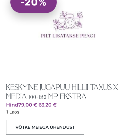
-20%
KESKMINE JUGAPUU HILLII TAXUS X
MEDIA 100-120 MP EKSTRA
Hind
79,00
€
63,20
€
1 Laos
VÕTKE MEIEGA ÜHENDUST