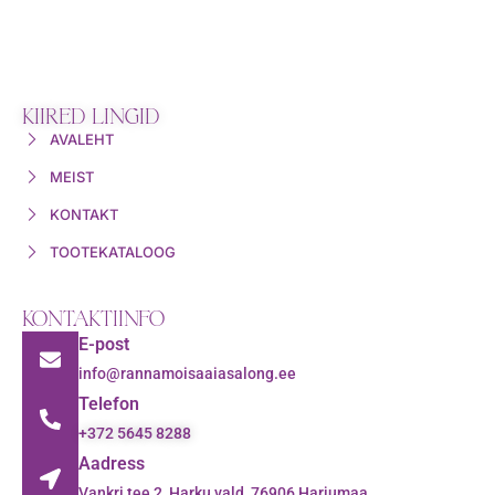
KIIRED LINGID
AVALEHT
MEIST
KONTAKT
TOOTEKATALOOG
KONTAKTIINFO
E-post
info@rannamoisaaiasalong.ee
Telefon
+372 5645 8288
Aadress
Vankri tee 2, Harku vald, 76906 Harjumaa