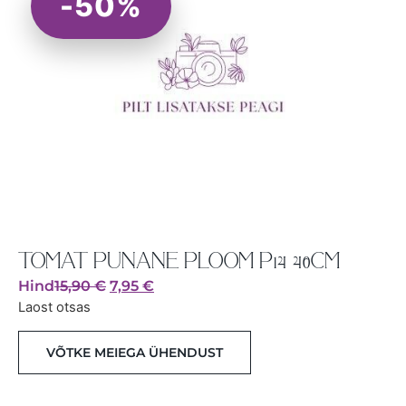
-50%
TOMAT PUNANE PLOOM P14 40CM
Hind
15,90
€
7,95
€
Laost otsas
VÕTKE MEIEGA ÜHENDUST