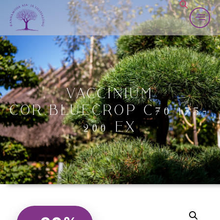
KONTAKT
VACCINIUM
COR.BLUECROP C70 175-
200 EX