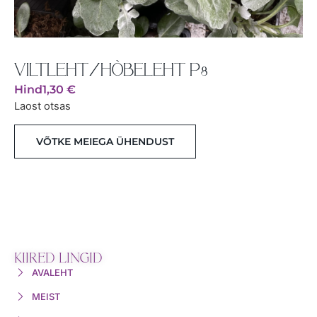
VILTLEHT/HÕBELEHT P8
Hind
1,30
€
Laost otsas
VÕTKE MEIEGA ÜHENDUST
KIIRED LINGID
AVALEHT
MEIST